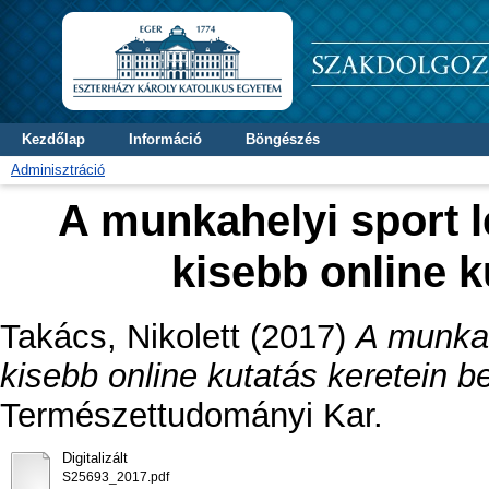
Kezdőlap
Információ
Böngészés
Adminisztráció
A munkahelyi sport l
kisebb online k
Takács, Nikolett
(2017)
A munkah
kisebb online kutatás keretein be
Természettudományi Kar.
Digitalizált
S25693_2017.pdf