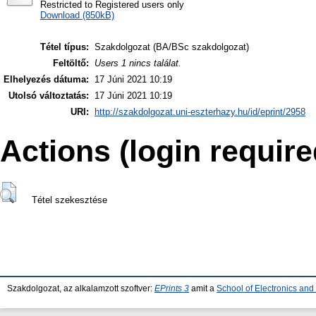
Restricted to Registered users only
Download (850kB)
Tétel típus:
Szakdolgozat (BA/BSc szakdolgozat)
Feltöltő:
Users 1 nincs találat.
Elhelyezés dátuma:
17 Júni 2021 10:19
Utolsó változtatás:
17 Júni 2021 10:19
URI:
http://szakdolgozat.uni-eszterhazy.hu/id/eprint/2958
Actions (login require
Tétel szekesztése
Szakdolgozat, az alkalamzott szoftver:
EPrints 3
amit a
School of Electronics an