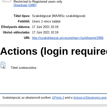
Restricted to Registered users only
Download (1MB)
Tétel típus:
Szakdolgozat (MA/MSc szakdolgozat)
Feltöltő:
Users 1 nincs találat.
Elhelyezés dátuma:
17 Júni 2021 10:19
Utolsó változtatás:
17 Júni 2021 10:19
URI:
http://szakdolgozat.uni-eszterhazy.hu/id/eprint/2966
Actions (login require
Tétel szekesztése
Szakdolgozat, az alkalamzott szoftver:
EPrints 3
amit a
School of Electronics an