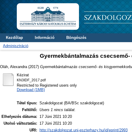
Kezdőlap
Információ
Böngészés
Adminisztráció
Gyermekbántalmazás csecsemő- 
Oláh, Alexandra
(2017)
Gyermekbántalmazás csecsemő- és kisgyermekkorba
Kézirat
KN3IDF_2017.pdf
Restricted to Registered users only
Download (1MB)
Tétel típus:
Szakdolgozat (BA/BSc szakdolgozat)
Feltöltő:
Users 1 nincs találat.
Elhelyezés dátuma:
17 Júni 2021 10:20
Utolsó változtatás:
17 Júni 2021 10:20
URI:
http://szakdolgozat.uni-eszterhazy.hu/id/eprint/2993