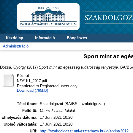
Kezdőlap
Információ
Böngészés
Adminisztráció
Sport mint az egé
Dózsa, György
(2017)
Sport mint az egészség tudatosság tényezője.
BA/BSc 
Kézirat
NZV1K1_2017.pdf
Restricted to Registered users only
Download (795kB)
Tétel típus:
Szakdolgozat (BA/BSc szakdolgozat)
Feltöltő:
Users 1 nincs találat.
Elhelyezés dátuma:
17 Júni 2021 10:20
Utolsó változtatás:
17 Júni 2021 10:20
URI:
http://szakdolgozat.uni-eszterhazy.hu/id/eprint/3012