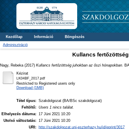
Kezdőlap
Információ
Böngészés
Adminisztráció
Kullancs fertőzöttsé
Nagy, Rebeka
(2017)
Kullancs fertőzöttség juhokban az őszi hónapokban.
BA/
Kézirat
LK04BF_2017.pdf
Restricted to Registered users only
Download (1MB)
Tétel típus:
Szakdolgozat (BA/BSc szakdolgozat)
Feltöltő:
Users 1 nincs találat.
Elhelyezés dátuma:
17 Júni 2021 10:20
Utolsó változtatás:
17 Júni 2021 10:20
URI:
http://szakdolgozat.uni-eszterhazy.hu/id/eprint/3017