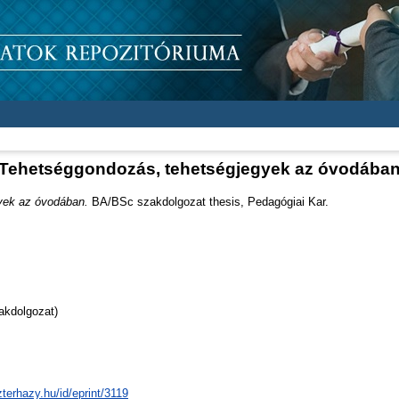
Tehetséggondozás, tehetségjegyek az óvodába
yek az óvodában.
BA/BSc szakdolgozat thesis, Pedagógiai Kar.
akdolgozat)
zterhazy.hu/id/eprint/3119