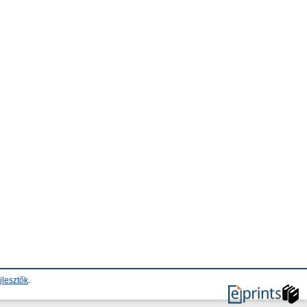
jlesztők
.