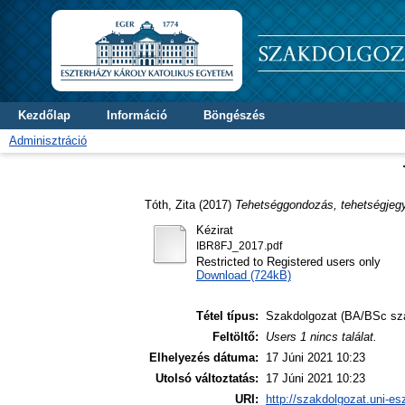
Kezdőlap
Információ
Böngészés
Adminisztráció
Tóth, Zita
(2017)
Tehetséggondozás, tehetségjeg
Kézirat
IBR8FJ_2017.pdf
Restricted to Registered users only
Download (724kB)
Tétel típus:
Szakdolgozat (BA/BSc sz
Feltöltő:
Users 1 nincs találat.
Elhelyezés dátuma:
17 Júni 2021 10:23
Utolsó változtatás:
17 Júni 2021 10:23
URI:
http://szakdolgozat.uni-es