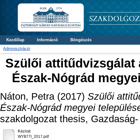
Kezdőlap
Információ
Böngészés
Adminisztráció
Szülői attitűdvizsgálat
Észak-Nógrád megyei
Náton, Petra
(2017)
Szülői attit
Észak-Nógrád megyei település
szakdolgozat thesis, Gazdaság-
Kézirat
WYB77I_2017.pdf