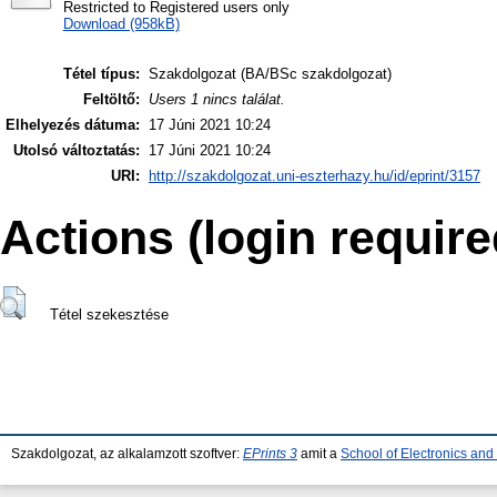
Restricted to Registered users only
Download (958kB)
Tétel típus:
Szakdolgozat (BA/BSc szakdolgozat)
Feltöltő:
Users 1 nincs találat.
Elhelyezés dátuma:
17 Júni 2021 10:24
Utolsó változtatás:
17 Júni 2021 10:24
URI:
http://szakdolgozat.uni-eszterhazy.hu/id/eprint/3157
Actions (login require
Tétel szekesztése
Szakdolgozat, az alkalamzott szoftver:
EPrints 3
amit a
School of Electronics an