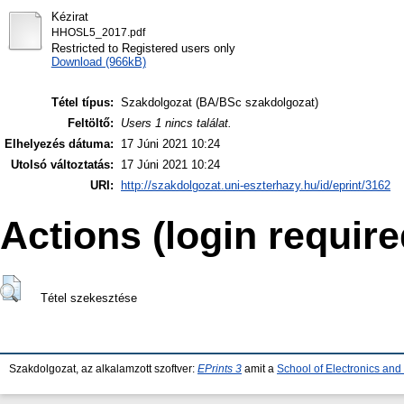
Kézirat
HHOSL5_2017.pdf
Restricted to Registered users only
Download (966kB)
Tétel típus:
Szakdolgozat (BA/BSc szakdolgozat)
Feltöltő:
Users 1 nincs találat.
Elhelyezés dátuma:
17 Júni 2021 10:24
Utolsó változtatás:
17 Júni 2021 10:24
URI:
http://szakdolgozat.uni-eszterhazy.hu/id/eprint/3162
Actions (login require
Tétel szekesztése
Szakdolgozat, az alkalamzott szoftver:
EPrints 3
amit a
School of Electronics an