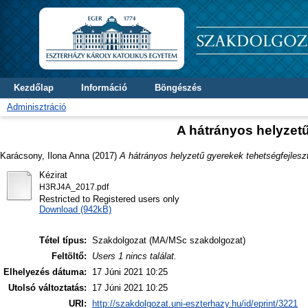
Kezdőlap
Információ
Böngészés
Adminisztráció
A hátrányos helyzetű
Karácsony, Ilona Anna
(2017)
A hátrányos helyzetű gyerekek tehetségfejlesz
Kézirat
H3RJ4A_2017.pdf
Restricted to Registered users only
Download (942kB)
Tétel típus:
Szakdolgozat (MA/MSc szakdolgozat)
Feltöltő:
Users 1 nincs találat.
Elhelyezés dátuma:
17 Júni 2021 10:25
Utolsó változtatás:
17 Júni 2021 10:25
URI:
http://szakdolgozat.uni-eszterhazy.hu/id/eprint/3221