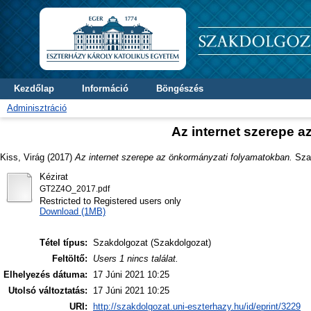
Kezdőlap
Információ
Böngészés
Adminisztráció
Az internet szerepe 
Kiss, Virág
(2017)
Az internet szerepe az önkormányzati folyamatokban.
Szak
Kézirat
GT2Z4O_2017.pdf
Restricted to Registered users only
Download (1MB)
Tétel típus:
Szakdolgozat (Szakdolgozat)
Feltöltő:
Users 1 nincs találat.
Elhelyezés dátuma:
17 Júni 2021 10:25
Utolsó változtatás:
17 Júni 2021 10:25
URI:
http://szakdolgozat.uni-eszterhazy.hu/id/eprint/3229