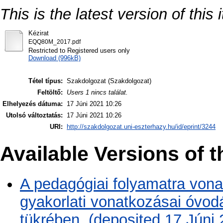
This is the latest version of this 
Kézirat
EQQ80M_2017.pdf
Restricted to Registered users only
Download (996kB)
Tétel típus:
Szakdolgozat (Szakdolgozat)
Feltöltő:
Users 1 nincs találat.
Elhelyezés dátuma:
17 Júni 2021 10:26
Utolsó változtatás:
17 Júni 2021 10:26
URI:
http://szakdolgozat.uni-eszterhazy.hu/id/eprint/3244
Available Versions of t
A pedagógiai folyamatra vonat
gyakorlati vonatkozásai óvo
tükrében. (deposited 17 Júni