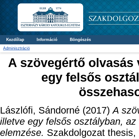
Kezdőlap
Információ
Böngészés
Adminisztráció
A szövegértő olvasás v
egy felsős oszt
összehaso
Lászlófi, Sándorné
(2017)
A szöv
illetve egy felsős osztályban, 
elemzése.
Szakdolgozat thesis, 