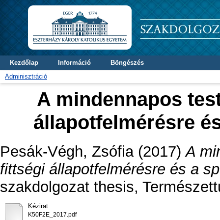
Kezdőlap
Információ
Böngészés
Adminisztráció
A mindennapos testn
állapotfelmérésre é
Pesák-Végh, Zsófia
(2017)
A mi
fittségi állapotfelmérésre és a s
szakdolgozat thesis, Természet
Kézirat
K50F2E_2017.pdf