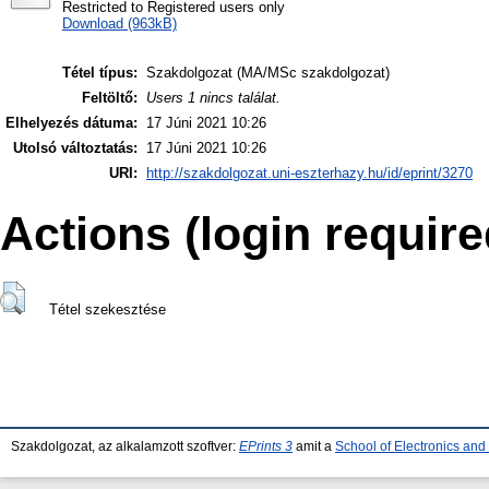
Restricted to Registered users only
Download (963kB)
Tétel típus:
Szakdolgozat (MA/MSc szakdolgozat)
Feltöltő:
Users 1 nincs találat.
Elhelyezés dátuma:
17 Júni 2021 10:26
Utolsó változtatás:
17 Júni 2021 10:26
URI:
http://szakdolgozat.uni-eszterhazy.hu/id/eprint/3270
Actions (login require
Tétel szekesztése
Szakdolgozat, az alkalamzott szoftver:
EPrints 3
amit a
School of Electronics an