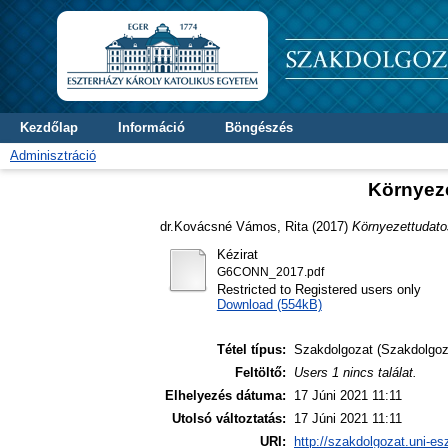
Kezdőlap
Információ
Böngészés
Adminisztráció
Környeze
dr.Kovácsné Vámos, Rita
(2017)
Környezettudatos
Kézirat
G6CONN_2017.pdf
Restricted to Registered users only
Download (554kB)
Tétel típus:
Szakdolgozat (Szakdolgoz
Feltöltő:
Users 1 nincs találat.
Elhelyezés dátuma:
17 Júni 2021 11:11
Utolsó változtatás:
17 Júni 2021 11:11
URI:
http://szakdolgozat.uni-es