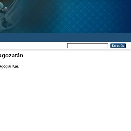
tagozatán
gógiai Kar.