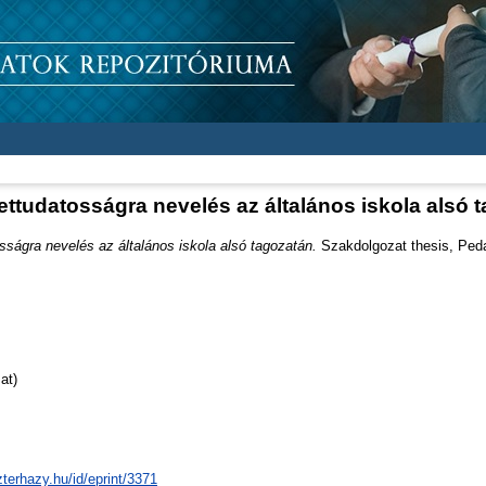
ttudatosságra nevelés az általános iskola alsó 
ságra nevelés az általános iskola alsó tagozatán.
Szakdolgozat thesis, Peda
at)
zterhazy.hu/id/eprint/3371