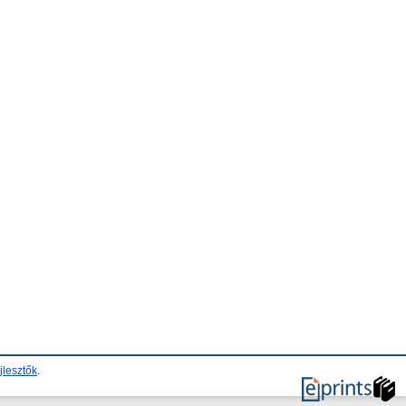
jlesztők
.