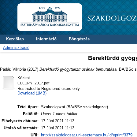
Kezdőlap
Információ
Böngészés
Adminisztráció
Berekfürdő gyóg
Pádár, Viktória
(2017)
Berekfürdő gyógyturizmusának bemutatása.
BA/BSc sz
Kézirat
CLC1PN_2017.pdf
Restricted to Registered users only
Download (1MB)
Tétel típus:
Szakdolgozat (BA/BSc szakdolgozat)
Feltöltő:
Users 1 nincs találat.
Elhelyezés dátuma:
17 Júni 2021 11:13
Utolsó változtatás:
17 Júni 2021 11:13
URI:
http://szakdolgozat.uni-eszterhazy.hu/id/eprint/3379