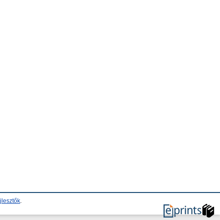
jlesztők
.