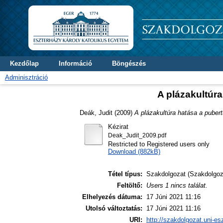
Kezdőlap
Információ
Böngészés
Adminisztráció
A plázakultúra
Deák, Judit
(2009)
A plázakultúra hatása a pubert
Kézirat
Deak_Judit_2009.pdf
Restricted to Registered users only
Download (882kB)
Tétel típus:
Szakdolgozat (Szakdolgoz
Feltöltő:
Users 1 nincs találat.
Elhelyezés dátuma:
17 Júni 2021 11:16
Utolsó változtatás:
17 Júni 2021 11:16
URI:
http://szakdolgozat.uni-es