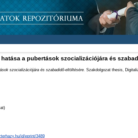
 hatása a pubertások szocializációjára és szabad
ások szocializációjára és szabadidő-eltöltésére.
Szakdolgozat thesis, Digital
at)
zterhazy.hu/id/eprint/3489