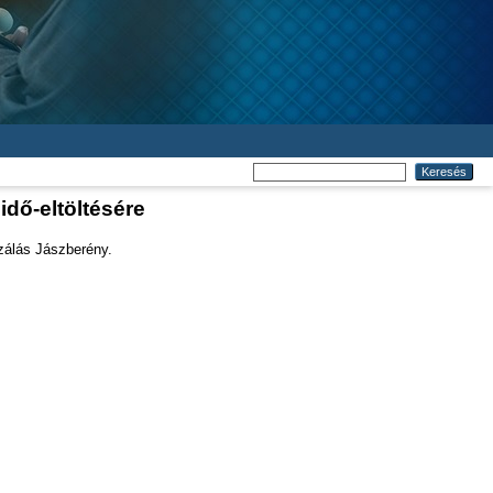
idő-eltöltésére
izálás Jászberény.