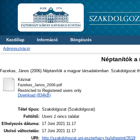
Kezdőlap
Információ
Böngészés
Adminisztráció
Néptanítók a
Fazekas, János
(2006)
Néptanítók a magyar társadalomban.
Szakdolgozat the
Kézirat
Fazekas_Janos_2006.pdf
Restricted to Registered users only
Download (834kB)
Tétel típus:
Szakdolgozat (Szakdolgozat)
Feltöltő:
Users 1 nincs találat.
Elhelyezés dátuma:
17 Júni 2021 11:17
Utolsó változtatás:
17 Júni 2021 11:17
URI:
http://szakdolgozat.uni-eszterhazy.hu/id/eprint/3519