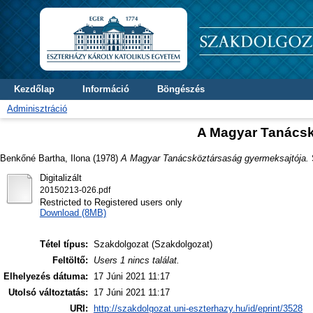
Kezdőlap
Információ
Böngészés
Adminisztráció
A Magyar Tanácsk
Benkőné Bartha, Ilona
(1978)
A Magyar Tanácsköztársaság gyermeksajtója.
Digitalizált
20150213-026.pdf
Restricted to Registered users only
Download (8MB)
Tétel típus:
Szakdolgozat (Szakdolgozat)
Feltöltő:
Users 1 nincs találat.
Elhelyezés dátuma:
17 Júni 2021 11:17
Utolsó változtatás:
17 Júni 2021 11:17
URI:
http://szakdolgozat.uni-eszterhazy.hu/id/eprint/3528