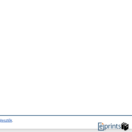
jlesztők
.