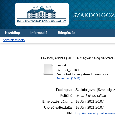
Kezdőlap
Információ
Böngészés
Adminisztráció
Lakatos, Andrea
(2018)
A magyar lízing helyzete 
Kézirat
EX1EBR_2018.pdf
Restricted to Registered users only
Download (1MB)
Tétel típus:
Szakdolgozat (Szakdolgoz
Feltöltő:
Users 1 nincs találat.
Elhelyezés dátuma:
15 Júni 2021 20:07
Utolsó változtatás:
15 Júni 2021 20:07
URI:
http://szakdolgozat.uni-es