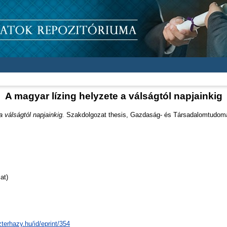
A magyar lízing helyzete a válságtól napjainkig
a válságtól napjainkig.
Szakdolgozat thesis, Gazdaság- és Társadalomtudomá
at)
zterhazy.hu/id/eprint/354