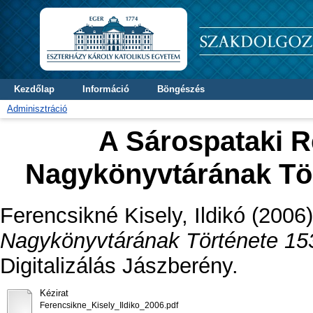
Kezdőlap
Információ
Böngészés
Adminisztráció
A Sárospataki 
Nagykönyvtárának Tör
Ferencsikné Kisely, Ildikó
(2006
Nagykönyvtárának Története 1531
Digitalizálás Jászberény.
Kézirat
Ferencsikne_Kisely_Ildiko_2006.pdf