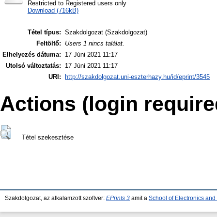
Restricted to Registered users only
Download (716kB)
Tétel típus:
Szakdolgozat (Szakdolgozat)
Feltöltő:
Users 1 nincs találat.
Elhelyezés dátuma:
17 Júni 2021 11:17
Utolsó változtatás:
17 Júni 2021 11:17
URI:
http://szakdolgozat.uni-eszterhazy.hu/id/eprint/3545
Actions (login require
Tétel szekesztése
Szakdolgozat, az alkalamzott szoftver:
EPrints 3
amit a
School of Electronics an