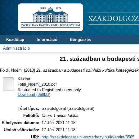
Kezdőlap
Információ
Böngészés
Adminisztráció
21. században a budapesti 
Földi, Noémi
(2010)
21. században a budapesti színházi kultúra költségérzé
Kézirat
Foldi_Noemi_2010.pdf
Restricted to Registered users only
Download (868kB)
Tétel típus:
Szakdolgozat (Szakdolgozat)
Feltöltő:
Users 1 nincs találat.
Elhelyezés dátuma:
17 Júni 2021 11:18
Utolsó változtatás:
17 Júni 2021 11:18
URI:
http://szakdolgozat.uni-eszterhazy.hu/id/eprint/3565