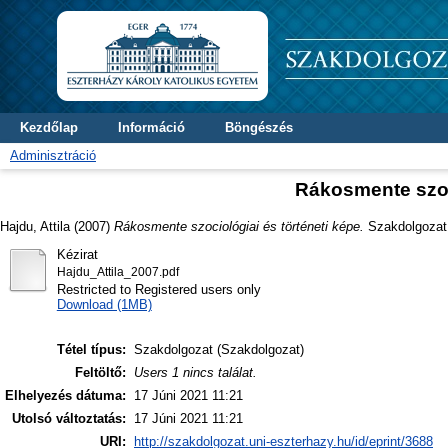
Kezdőlap
Információ
Böngészés
Adminisztráció
Rákosmente szoci
Hajdu, Attila
(2007)
Rákosmente szociológiai és történeti képe.
Szakdolgozat t
Kézirat
Hajdu_Attila_2007.pdf
Restricted to Registered users only
Download (1MB)
Tétel típus:
Szakdolgozat (Szakdolgozat)
Feltöltő:
Users 1 nincs találat.
Elhelyezés dátuma:
17 Júni 2021 11:21
Utolsó változtatás:
17 Júni 2021 11:21
URI:
http://szakdolgozat.uni-eszterhazy.hu/id/eprint/3688