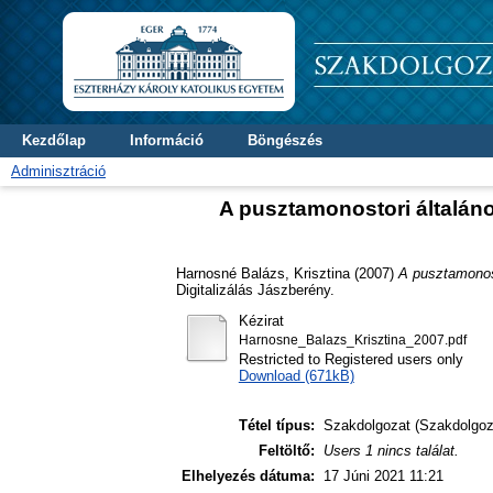
Kezdőlap
Információ
Böngészés
Adminisztráció
A pusztamonostori általáno
Harnosné Balázs, Krisztina
(2007)
A pusztamonost
Digitalizálás Jászberény.
Kézirat
Harnosne_Balazs_Krisztina_2007.pdf
Restricted to Registered users only
Download (671kB)
Tétel típus:
Szakdolgozat (Szakdolgoz
Feltöltő:
Users 1 nincs találat.
Elhelyezés dátuma:
17 Júni 2021 11:21