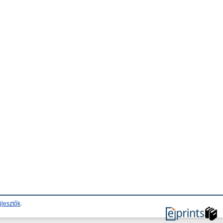
jlesztők
.