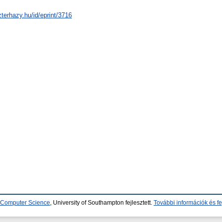
zterhazy.hu/id/eprint/3716
d Computer Science
, University of Southampton fejlesztett.
További információk és fe