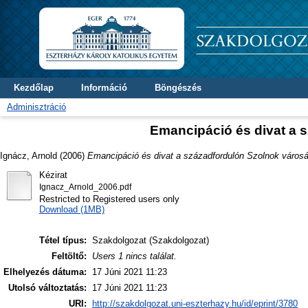
Kezdőlap
Információ
Böngészés
Adminisztráció
Emancipáció és divat a 
Ignácz, Arnold
(2006)
Emancipáció és divat a századfordulón Szolnok város
Kézirat
Ignacz_Arnold_2006.pdf
Restricted to Registered users only
Download (1MB)
Tétel típus:
Szakdolgozat (Szakdolgozat)
Feltöltő:
Users 1 nincs találat.
Elhelyezés dátuma:
17 Júni 2021 11:23
Utolsó változtatás:
17 Júni 2021 11:23
URI:
http://szakdolgozat.uni-eszterhazy.hu/id/eprint/3780