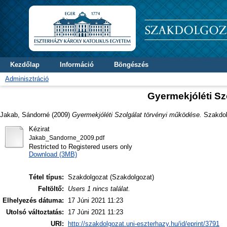
Kezdőlap
Információ
Böngészés
Adminisztráció
Gyermekjóléti Sz
Jakab, Sándorné
(2009)
Gyermekjóléti Szolgálat törvényi működése.
Szakdolg
Kézirat
Jakab_Sandorne_2009.pdf
Restricted to Registered users only
Download (3MB)
Tétel típus:
Szakdolgozat (Szakdolgozat)
Feltöltő:
Users 1 nincs találat.
Elhelyezés dátuma:
17 Júni 2021 11:23
Utolsó változtatás:
17 Júni 2021 11:23
URI:
http://szakdolgozat.uni-eszterhazy.hu/id/eprint/3791