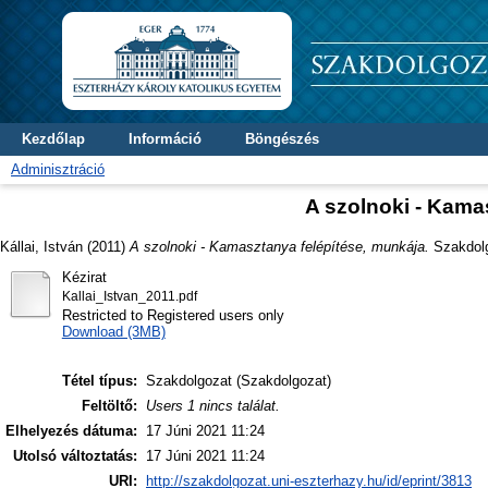
Kezdőlap
Információ
Böngészés
Adminisztráció
A szolnoki - Kama
Kállai, István
(2011)
A szolnoki - Kamasztanya felépítése, munkája.
Szakdolgo
Kézirat
Kallai_Istvan_2011.pdf
Restricted to Registered users only
Download (3MB)
Tétel típus:
Szakdolgozat (Szakdolgozat)
Feltöltő:
Users 1 nincs találat.
Elhelyezés dátuma:
17 Júni 2021 11:24
Utolsó változtatás:
17 Júni 2021 11:24
URI:
http://szakdolgozat.uni-eszterhazy.hu/id/eprint/3813