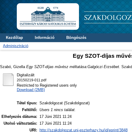
Kezdőlap
Információ
Böngészés
Adminisztráció
Egy SZOT-díjas művés
Szabó, Gizella
Egy SZOT-díjas művész méltatása:Galgóczi Erzsébet.
Szakdo
Digitalizált
20150219-011.pdf
Restricted to Registered users only
Download (2MB)
Tétel típus:
Szakdolgozat (Szakdolgozat)
Feltöltő:
Users 1 nincs találat.
Elhelyezés dátuma:
17 Júni 2021 11:24
Utolsó változtatás:
17 Júni 2021 11:24
URI:
http://szakdolgozat.uni-eszterhazy.hu/id/eprint/3848