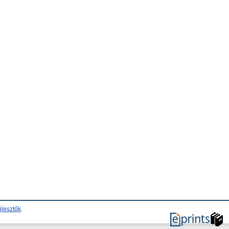
jlesztők
.