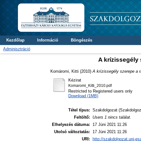
Kezdőlap
Információ
Böngészés
Adminisztráció
A krízissegély
Komáromi, Kitti
(2010)
A krízissegély szerepe a 
Kézirat
Komaromi_Kitti_2010.pdf
Restricted to Registered users only
Download (1MB)
Tétel típus:
Szakdolgozat (Szakdolgoz
Feltöltő:
Users 1 nincs találat.
Elhelyezés dátuma:
17 Júni 2021 11:26
Utolsó változtatás:
17 Júni 2021 11:26
URI:
http://szakdolgozat.uni-es