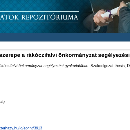
 szerepe a rákóczifalvi önkormányzat segélyezés
rákóczifalvi önkormányzat segélyezési gyakorlatában.
Szakdolgozat thesis, Di
at)
zterhazy.hu/id/eprint/3913