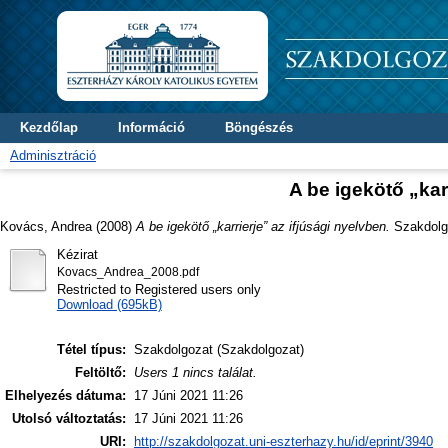
Kezdőlap
Információ
Böngészés
Adminisztráció
A be igekötő „kar
Kovács, Andrea
(2008)
A be igekötő „karrierje” az ifjúsági nyelvben.
Szakdolgo
Kézirat
Kovacs_Andrea_2008.pdf
Restricted to Registered users only
Download (695kB)
Tétel típus:
Szakdolgozat (Szakdolgozat)
Feltöltő:
Users 1 nincs találat.
Elhelyezés dátuma:
17 Júni 2021 11:26
Utolsó változtatás:
17 Júni 2021 11:26
URI:
http://szakdolgozat.uni-eszterhazy.hu/id/eprint/3940