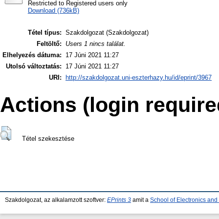
Restricted to Registered users only
Download (736kB)
Tétel típus:
Szakdolgozat (Szakdolgozat)
Feltöltő:
Users 1 nincs találat.
Elhelyezés dátuma:
17 Júni 2021 11:27
Utolsó változtatás:
17 Júni 2021 11:27
URI:
http://szakdolgozat.uni-eszterhazy.hu/id/eprint/3967
Actions (login require
Tétel szekesztése
Szakdolgozat, az alkalamzott szoftver:
EPrints 3
amit a
School of Electronics an