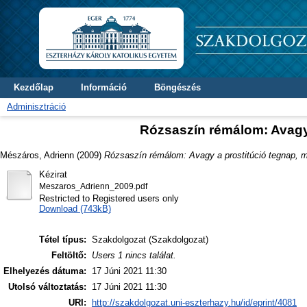
Kezdőlap
Információ
Böngészés
Adminisztráció
Rózsaszín rémálom: Avagy 
Mészáros, Adrienn
(2009)
Rózsaszín rémálom: Avagy a prostitúció tegnap, m
Kézirat
Meszaros_Adrienn_2009.pdf
Restricted to Registered users only
Download (743kB)
Tétel típus:
Szakdolgozat (Szakdolgozat)
Feltöltő:
Users 1 nincs találat.
Elhelyezés dátuma:
17 Júni 2021 11:30
Utolsó változtatás:
17 Júni 2021 11:30
URI:
http://szakdolgozat.uni-eszterhazy.hu/id/eprint/4081