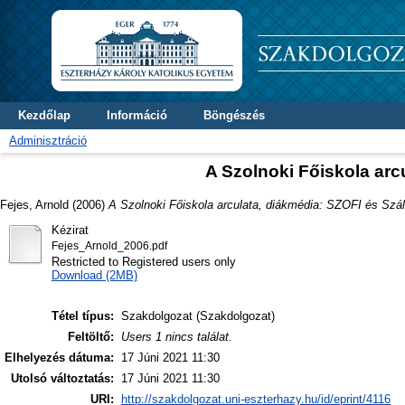
Kezdőlap
Információ
Böngészés
Adminisztráció
A Szolnoki Főiskola arc
Fejes, Arnold
(2006)
A Szolnoki Főiskola arculata, diákmédia: SZOFI és Szál
Kézirat
Fejes_Arnold_2006.pdf
Restricted to Registered users only
Download (2MB)
Tétel típus:
Szakdolgozat (Szakdolgozat)
Feltöltő:
Users 1 nincs találat.
Elhelyezés dátuma:
17 Júni 2021 11:30
Utolsó változtatás:
17 Júni 2021 11:30
URI:
http://szakdolgozat.uni-eszterhazy.hu/id/eprint/4116