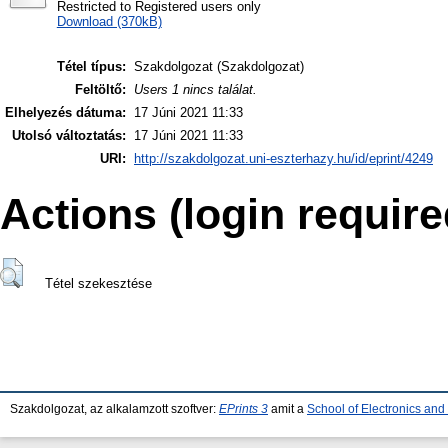
Restricted to Registered users only
Download (370kB)
Tétel típus:
Szakdolgozat (Szakdolgozat)
Feltöltő:
Users 1 nincs találat.
Elhelyezés dátuma:
17 Júni 2021 11:33
Utolsó változtatás:
17 Júni 2021 11:33
URI:
http://szakdolgozat.uni-eszterhazy.hu/id/eprint/4249
Actions (login require
Tétel szekesztése
Szakdolgozat, az alkalamzott szoftver:
EPrints 3
amit a
School of Electronics an