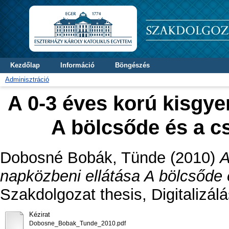
Kezdőlap
Információ
Böngészés
Adminisztráció
A 0-3 éves korú kisgy
A bölcsőde és a c
Dobosné Bobák, Tünde
(2010)
A
napközbeni ellátása A bölcsőde 
Szakdolgozat thesis, Digitalizál
Kézirat
Dobosne_Bobak_Tunde_2010.pdf