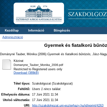
Kezdőlap
Információ
Böngészés
Adminisztráció
Gyermek és fiatalkorú bűn
Dományné Tauber, Mónika
(2006)
Gyermek és fiatalkorú bűnözés, Jász-Nag
Kézirat
Domanyne_Tauber_Monika_2006.pdf
Restricted to Registered users only
Download (389kB)
Tétel típus:
Szakdolgozat (Szakdolgozat)
Feltöltő:
Users 1 nincs találat.
Elhelyezés dátuma:
17 Júni 2021 11:34
Utolsó változtatás:
17 Júni 2021 11:34
URI:
http://szakdolgozat.uni-eszterhazy.hu/id/eprint/4263