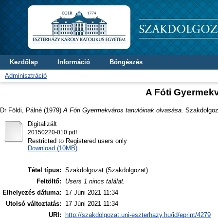
Kezdőlap
Információ
Böngészés
Adminisztráció
A Fóti Gyermekv
Dr Földi, Pálné
(1979)
A Fóti Gyermekváros tanulóinak olvasása.
Szakdolgoza
Digitalizált
20150220-010.pdf
Restricted to Registered users only
Download (10MB)
Tétel típus:
Szakdolgozat (Szakdolgozat)
Feltöltő:
Users 1 nincs találat.
Elhelyezés dátuma:
17 Júni 2021 11:34
Utolsó változtatás:
17 Júni 2021 11:34
URI:
http://szakdolgozat.uni-eszterhazy.hu/id/eprint/4279