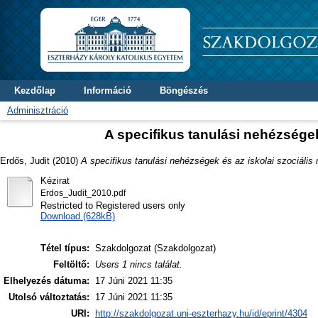
Kezdőlap
Információ
Böngészés
Adminisztráció
A specifikus tanulási nehézségek
Erdős, Judit
(2010)
A specifikus tanulási nehézségek és az iskolai szociális
Kézirat
Erdos_Judit_2010.pdf
Restricted to Registered users only
Download (628kB)
Tétel típus:
Szakdolgozat (Szakdolgozat)
Feltöltő:
Users 1 nincs találat.
Elhelyezés dátuma:
17 Júni 2021 11:35
Utolsó változtatás:
17 Júni 2021 11:35
URI:
http://szakdolgozat.uni-eszterhazy.hu/id/eprint/4304