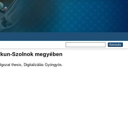
agykun-Szolnok megyében
gozat thesis, Digitalizálás Gyöngyös.