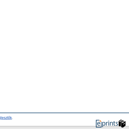
jlesztők
.