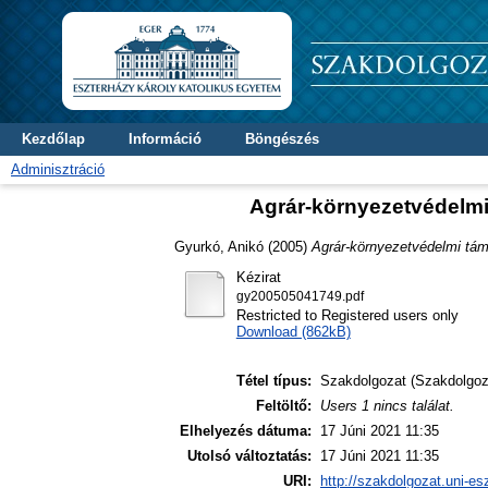
Kezdőlap
Információ
Böngészés
Adminisztráció
Agrár-környezetvédelmi
Gyurkó, Anikó
(2005)
Agrár-környezetvédelmi tám
Kézirat
gy200505041749.pdf
Restricted to Registered users only
Download (862kB)
Tétel típus:
Szakdolgozat (Szakdolgoz
Feltöltő:
Users 1 nincs találat.
Elhelyezés dátuma:
17 Júni 2021 11:35
Utolsó változtatás:
17 Júni 2021 11:35
URI:
http://szakdolgozat.uni-es