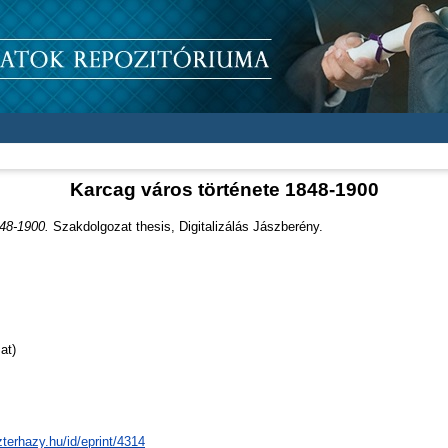
Karcag város története 1848-1900
848-1900.
Szakdolgozat thesis, Digitalizálás Jászberény.
at)
zterhazy.hu/id/eprint/4314