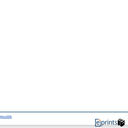
jlesztők
.