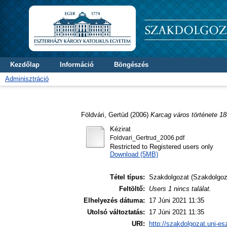
Kezdőlap
Információ
Böngészés
Adminisztráció
Földvári, Gertúd
(2006)
Karcag város története 1
Kézirat
Foldvari_Gertrud_2006.pdf
Restricted to Registered users only
Download (5MB)
Tétel típus:
Szakdolgozat (Szakdolgoz
Feltöltő:
Users 1 nincs találat.
Elhelyezés dátuma:
17 Júni 2021 11:35
Utolsó változtatás:
17 Júni 2021 11:35
URI:
http://szakdolgozat.uni-es