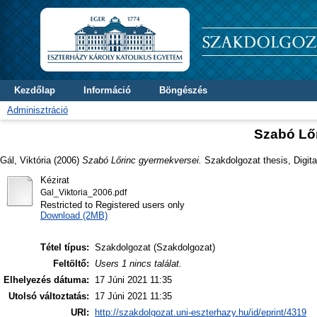
Kezdőlap
Információ
Böngészés
Adminisztráció
Szabó Lő
Gál, Viktória
(2006)
Szabó Lőrinc gyermekversei.
Szakdolgozat thesis, Digita
Kézirat
Gal_Viktoria_2006.pdf
Restricted to Registered users only
Download (2MB)
Tétel típus:
Szakdolgozat (Szakdolgozat)
Feltöltő:
Users 1 nincs találat.
Elhelyezés dátuma:
17 Júni 2021 11:35
Utolsó változtatás:
17 Júni 2021 11:35
URI:
http://szakdolgozat.uni-eszterhazy.hu/id/eprint/4319