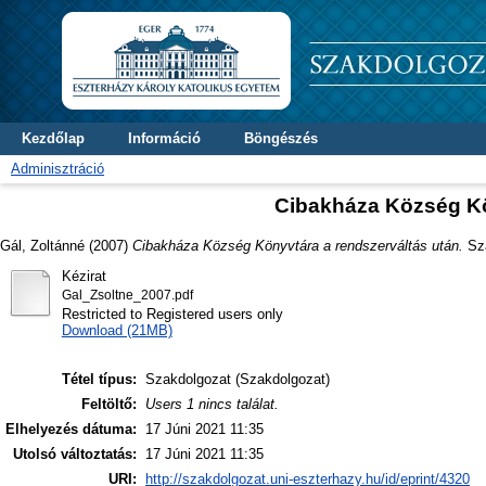
Kezdőlap
Információ
Böngészés
Adminisztráció
Cibakháza Község Kö
Gál, Zoltánné
(2007)
Cibakháza Község Könyvtára a rendszerváltás után.
Sza
Kézirat
Gal_Zsoltne_2007.pdf
Restricted to Registered users only
Download (21MB)
Tétel típus:
Szakdolgozat (Szakdolgozat)
Feltöltő:
Users 1 nincs találat.
Elhelyezés dátuma:
17 Júni 2021 11:35
Utolsó változtatás:
17 Júni 2021 11:35
URI:
http://szakdolgozat.uni-eszterhazy.hu/id/eprint/4320