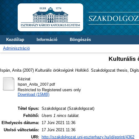
Kezdőlap
Információ
Böngészés
Adminisztráció
Kulturális
Ispán, Anita
(2007)
Kulturális örökségünk Hollókő.
Szakdolgozat thesis, Digit
Kézirat
Ispan_Anita_2007.pdf
Restricted to Registered users only
Download (15MB)
Tétel típus:
Szakdolgozat (Szakdolgozat)
Feltöltő:
Users 1 nincs találat.
Elhelyezés dátuma:
17 Júni 2021 11:36
Utolsó változtatás:
17 Júni 2021 11:36
URI:
http://szakdolgozat.uni-eszterhazy.hu/id/eprint/4362