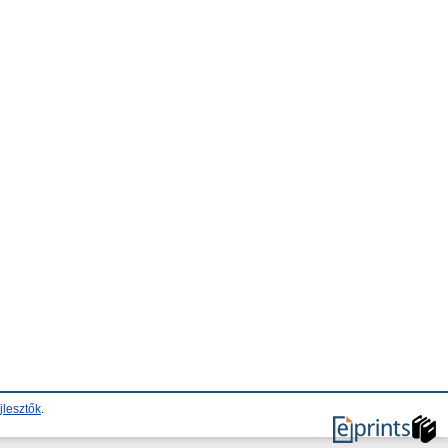
jlesztők
.