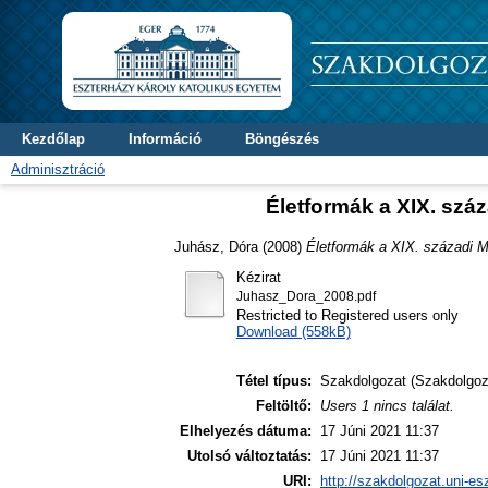
Kezdőlap
Információ
Böngészés
Adminisztráció
Életformák a XIX. sz
Juhász, Dóra
(2008)
Életformák a XIX. századi 
Kézirat
Juhasz_Dora_2008.pdf
Restricted to Registered users only
Download (558kB)
Tétel típus:
Szakdolgozat (Szakdolgoz
Feltöltő:
Users 1 nincs találat.
Elhelyezés dátuma:
17 Júni 2021 11:37
Utolsó változtatás:
17 Júni 2021 11:37
URI:
http://szakdolgozat.uni-es