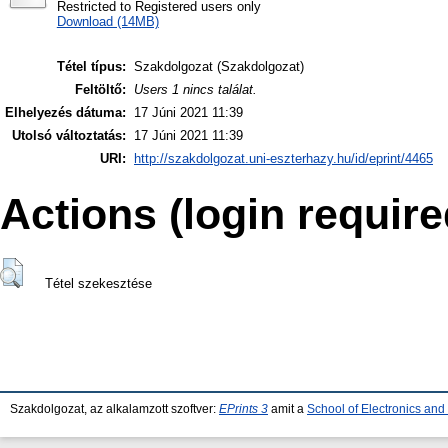
Restricted to Registered users only
Download (14MB)
Tétel típus:
Szakdolgozat (Szakdolgozat)
Feltöltő:
Users 1 nincs találat.
Elhelyezés dátuma:
17 Júni 2021 11:39
Utolsó változtatás:
17 Júni 2021 11:39
URI:
http://szakdolgozat.uni-eszterhazy.hu/id/eprint/4465
Actions (login require
Tétel szekesztése
Szakdolgozat, az alkalamzott szoftver:
EPrints 3
amit a
School of Electronics an