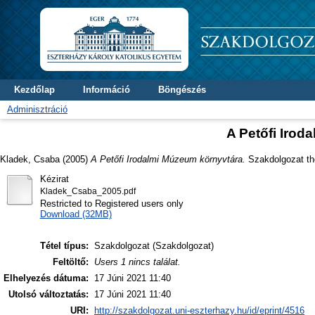
Kezdőlap
Információ
Böngészés
Adminisztráció
A Petőfi Irod
Kladek, Csaba
(2005)
A Petőfi Irodalmi Múzeum környvtára.
Szakdolgozat the
Kézirat
Kladek_Csaba_2005.pdf
Restricted to Registered users only
Download (32MB)
Tétel típus:
Szakdolgozat (Szakdolgozat)
Feltöltő:
Users 1 nincs találat.
Elhelyezés dátuma:
17 Júni 2021 11:40
Utolsó változtatás:
17 Júni 2021 11:40
URI:
http://szakdolgozat.uni-eszterhazy.hu/id/eprint/4516