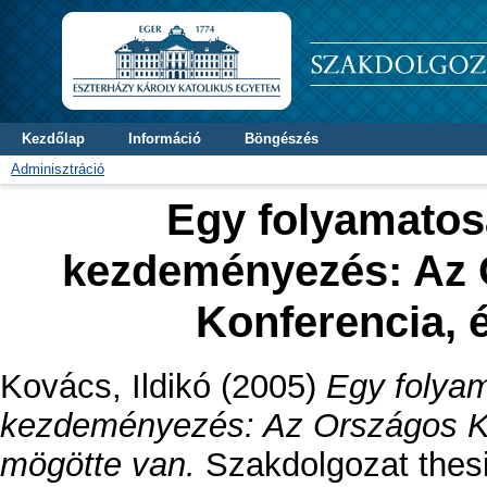
Kezdőlap
Információ
Böngészés
Adminisztráció
Egy folyamatos
kezdeményezés: Az 
Konferencia, 
Kovács, Ildikó
(2005)
Egy folyam
kezdeményezés: Az Országos Kö
mögötte van.
Szakdolgozat thesis