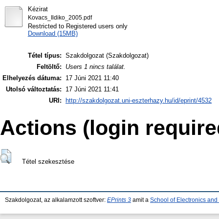
Kézirat
Kovacs_Ildiko_2005.pdf
Restricted to Registered users only
Download (15MB)
Tétel típus:
Szakdolgozat (Szakdolgozat)
Feltöltő:
Users 1 nincs találat.
Elhelyezés dátuma:
17 Júni 2021 11:40
Utolsó változtatás:
17 Júni 2021 11:41
URI:
http://szakdolgozat.uni-eszterhazy.hu/id/eprint/4532
Actions (login require
Tétel szekesztése
Szakdolgozat, az alkalamzott szoftver:
EPrints 3
amit a
School of Electronics an