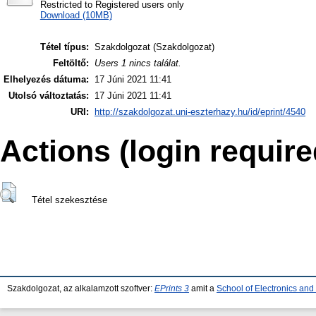
Restricted to Registered users only
Download (10MB)
Tétel típus:
Szakdolgozat (Szakdolgozat)
Feltöltő:
Users 1 nincs találat.
Elhelyezés dátuma:
17 Júni 2021 11:41
Utolsó változtatás:
17 Júni 2021 11:41
URI:
http://szakdolgozat.uni-eszterhazy.hu/id/eprint/4540
Actions (login require
Tétel szekesztése
Szakdolgozat, az alkalamzott szoftver:
EPrints 3
amit a
School of Electronics an