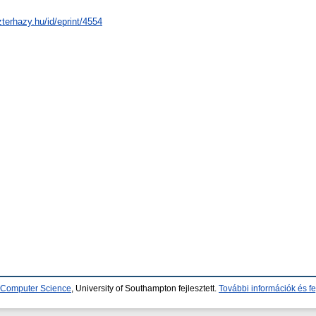
zterhazy.hu/id/eprint/4554
d Computer Science
, University of Southampton fejlesztett.
További információk és fe