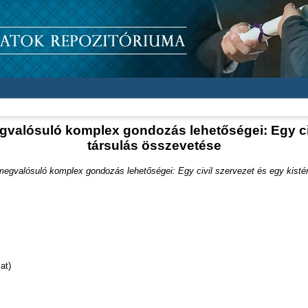
valósuló komplex gondozás lehetőségei: Egy civ
társulás összevetése
megvalósuló komplex gondozás lehetőségei: Egy civil szervezet és egy kistér
at)