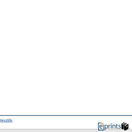
jlesztők
.