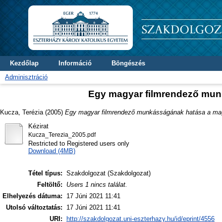
Kezdőlap
Információ
Böngészés
Adminisztráció
Egy magyar filmrendező mun
Kucza, Terézia
(2005)
Egy magyar filmrendező munkásságának hatása a magy
Kézirat
Kucza_Terezia_2005.pdf
Restricted to Registered users only
Download (4MB)
Tétel típus:
Szakdolgozat (Szakdolgozat)
Feltöltő:
Users 1 nincs találat.
Elhelyezés dátuma:
17 Júni 2021 11:41
Utolsó változtatás:
17 Júni 2021 11:41
URI:
http://szakdolgozat.uni-eszterhazy.hu/id/eprint/4556