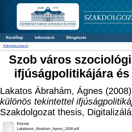
Kezdőlap
Információ
Böngészés
Adminisztráció
Szob város szociológia
ifjúságpolitikájára é
Lakatos Ábrahám, Ágnes
(2008
különös tekintettel ifjúságpolitik
Szakdolgozat thesis, Digitalizál
Kézirat
Lakatosne_Abraham_Agnes_2008.pdf