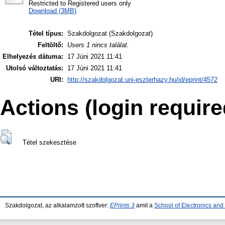
Restricted to Registered users only
Download (3MB)
Tétel típus:
Szakdolgozat (Szakdolgozat)
Feltöltő:
Users 1 nincs találat.
Elhelyezés dátuma:
17 Júni 2021 11:41
Utolsó változtatás:
17 Júni 2021 11:41
URI:
http://szakdolgozat.uni-eszterhazy.hu/id/eprint/4572
Actions (login require
Tétel szekesztése
Szakdolgozat, az alkalamzott szoftver:
EPrints 3
amit a
School of Electronics an