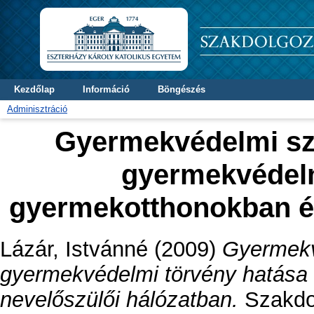
Kezdőlap
Információ
Böngészés
Adminisztráció
Gyermekvédelmi sza
gyermekvédelm
gyermekotthonokban és
Lázár, Istvánné
(2009)
Gyermekv
gyermekvédelmi törvény hatása
nevelőszülői hálózatban.
Szakdol