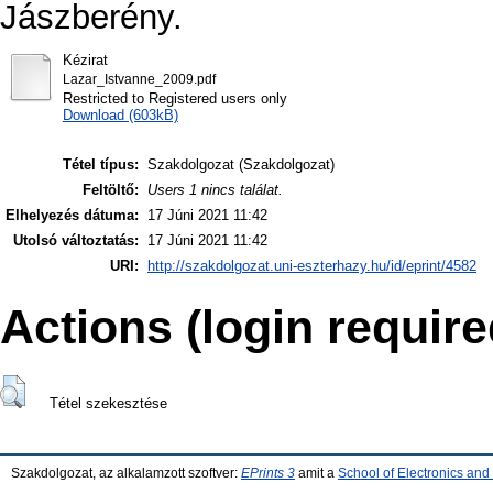
Jászberény.
Kézirat
Lazar_Istvanne_2009.pdf
Restricted to Registered users only
Download (603kB)
Tétel típus:
Szakdolgozat (Szakdolgozat)
Feltöltő:
Users 1 nincs találat.
Elhelyezés dátuma:
17 Júni 2021 11:42
Utolsó változtatás:
17 Júni 2021 11:42
URI:
http://szakdolgozat.uni-eszterhazy.hu/id/eprint/4582
Actions (login require
Tétel szekesztése
Szakdolgozat, az alkalamzott szoftver:
EPrints 3
amit a
School of Electronics an