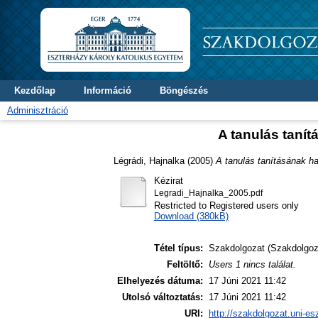
Kezdőlap
Információ
Böngészés
Adminisztráció
A tanulás tanít
Légrádi, Hajnalka
(2005)
A tanulás tanításának ha
Kézirat
Legradi_Hajnalka_2005.pdf
Restricted to Registered users only
Download (380kB)
Tétel típus:
Szakdolgozat (Szakdolgoz
Feltöltő:
Users 1 nincs találat.
Elhelyezés dátuma:
17 Júni 2021 11:42
Utolsó változtatás:
17 Júni 2021 11:42
URI:
http://szakdolgozat.uni-es