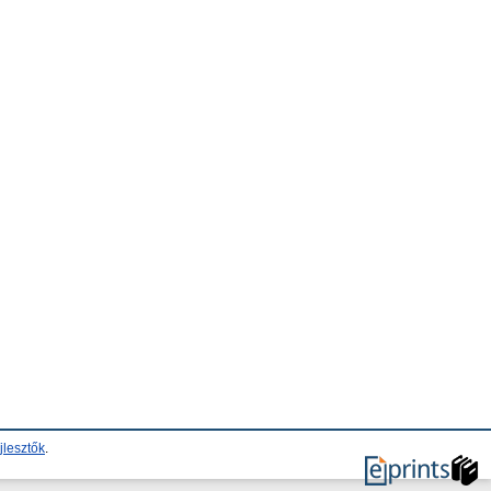
jlesztők
.